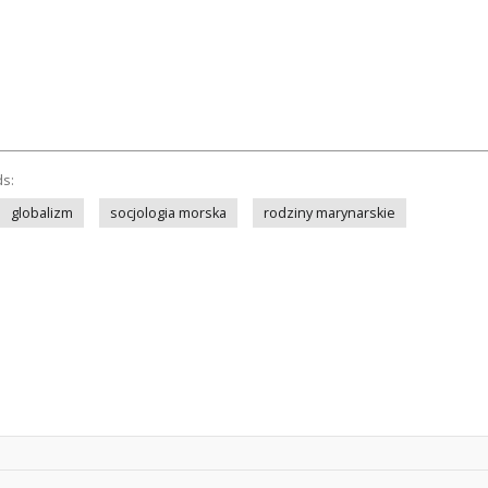
ds:
globalizm
socjologia morska
rodziny marynarskie