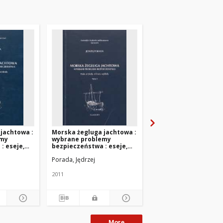
jachtowa :
Morska żegluga jachtowa :
Czas Morza : Organ
emy
wybrane problemy
Związku Miast i Gmin
: eseje,
bezpieczeństwa : eseje,
Morskich. 2019, nr 3 (
ty,
artykuły, referaty,
Porada, Jędrzej
wykłady. T. 2
2011
2019
More