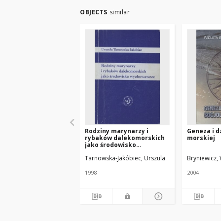
OBJECTS
similar
Rodziny marynarzy i
Geneza i dz
rybaków dalekomorskich
morskiej
jako środowisko
wychowawcze
Tarnowska-Jakóbiec, Urszula
Bryniewicz, 
1998
2004