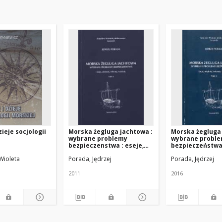
ieje socjologii
Morska żegluga jachtowa :
Morska żegluga 
wybrane problemy
wybrane probl
bezpieczenstwa : eseje,
bezpieczeństwa 
artykuły, referaty,
artykuły, refera
Wioleta
Porada, Jędrzej
Porada, Jędrzej
wykłady. T.1
wykłady. T. 3
2011
2016