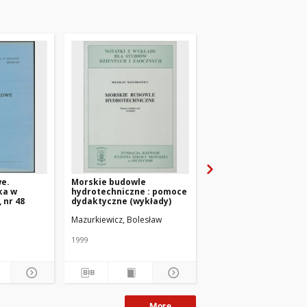
e.
Morskie budowle
Zeszyty Naukowe. W
ka w
hydrotechniczne : pomoce
Szkoła Morska w
 nr 48
dydaktyczne (wykłady)
Szczecinie. 1973, nr 1
ko, Edward
Mazurkiewicz, Bolesław
1999
1973
More