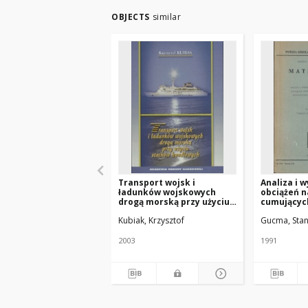
OBJECTS
similar
Transport wojsk i
Analiza i 
ładunków wojskowych
obciążeń n
drogą morską przy użyciu
cumującyc
statków handlowych
metody do
Kubiak, Krzysztof
Gucma, Stan
rozmieszc
odbojowych.
teoretycz
2003
1991