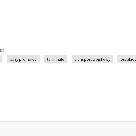
ds:
bazy promowe
terminale
transport wojskowy
przeład