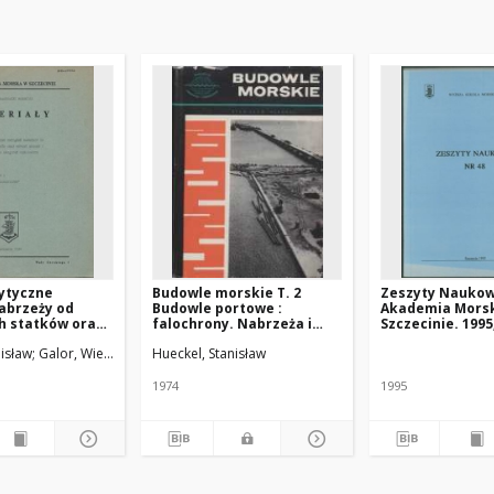
wytyczne
Budowle morskie T. 2
Zeszyty Naukow
abrzeży od
Budowle portowe :
Akademia Mors
h statków oraz
falochrony. Nabrzeża i
Szczecinie. 1995,
boru i
pomosty
isław
Galor, Wiesław. Kier. tematu
Hueckel, Stanisław
Hajduk, Jerzy
Wiśniewski, Franciszek
Nowot
zenia urządzeń
 T. 1 : Analizy
ne
1974
1995