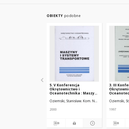
OBIEKTY
podobne
5. V Konferencja
3. III Konfe
Okrętownictwo i
Okrętowni
Oceanotechnika : Maszyny
Oceanotec
i Systemy Transportowe,
Maszyn Po
Oziemski, Stanisław. Kom. Nauk.
Polska Akadem
Oziemski, S
Międzyzdroje czerwiec
Techniki P
2000
Jakość - N
Bezpiecze
2000
1997
Międzyzdro