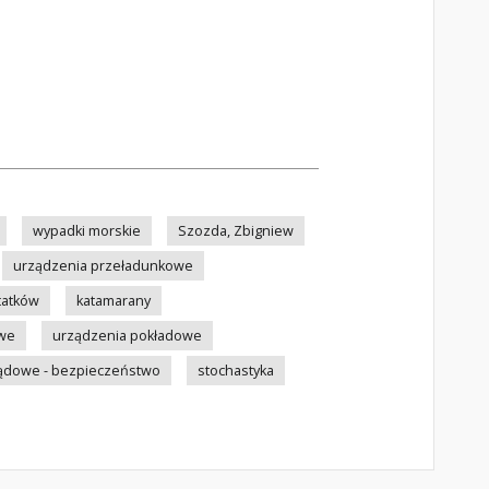
wypadki morskie
Szozda, Zbigniew
urządzenia przeładunkowe
tatków
katamarany
owe
urządzenia pokładowe
dlądowe - bezpieczeństwo
stochastyka