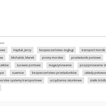
owe:
towe
Hajduk, Jerzy
bezpieczeństwo żeglugi
transport morski
ław
Michalski, Marek
promy morskie
przeładunki portowe
tatków
żurawie portowe
magazynowanie
pozycjonowanie s
ące
suwnice
bezpieczeństwo przeładunków
układy połow
orskie systemy transportowe
urządzenia ratunkowe
statki śró