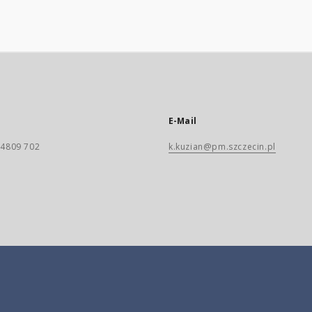
E-Mail
) 4809 702
k.kuzian@pm.szczecin.pl