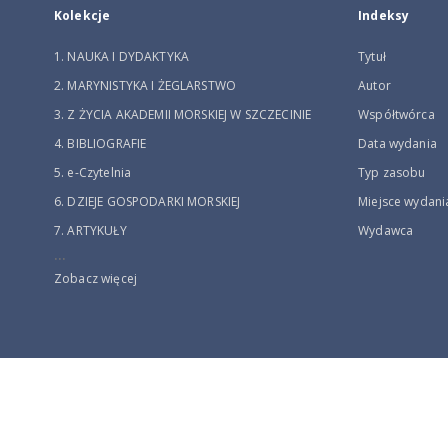
Kolekcje
Indeksy
1. NAUKA I DYDAKTYKA
Tytuł
2. MARYNISTYKA I ŻEGLARSTWO
Autor
3. Z ŻYCIA AKADEMII MORSKIEJ W SZCZECINIE
Współtwórca
4. BIBLIOGRAFIE
Data wydania
5. e-Czytelnia
Typ zasobu
6. DZIEJE GOSPODARKI MORSKIEJ
Miejsce wydani
7. ARTYKUŁY
Wydawca
...
Zobacz więcej