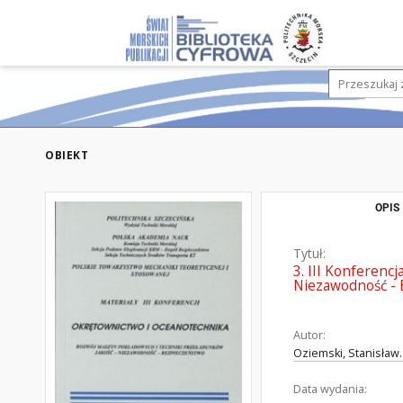
OBIEKT
OPIS
Tytuł:
3. III Konferenc
Niezawodność - 
Autor:
Oziemski, Stanisław.
Data wydania: