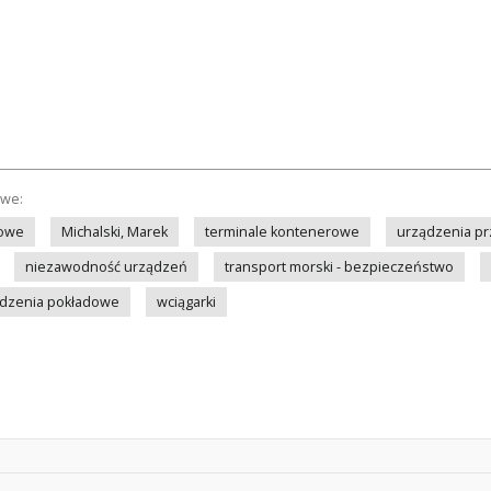
owe:
towe
Michalski, Marek
terminale kontenerowe
urządzenia p
niezawodność urządzeń
transport morski - bezpieczeństwo
dzenia pokładowe
wciągarki