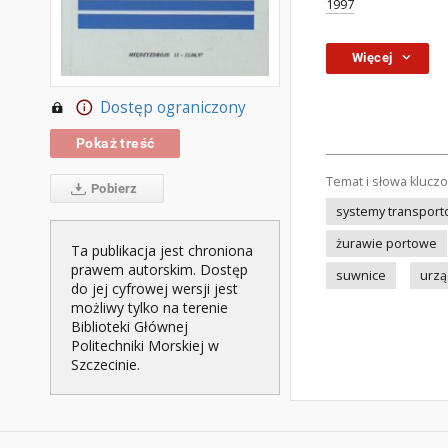
1997
Więcej
Dostęp ograniczony
Pokaż treść
Temat i słowa klucz
Pobierz
systemy transpor
żurawie portowe
Ta publikacja jest chroniona
prawem autorskim. Dostęp
suwnice
urzą
do jej cyfrowej wersji jest
możliwy tylko na terenie
Biblioteki Głównej
Politechniki Morskiej w
Szczecinie.