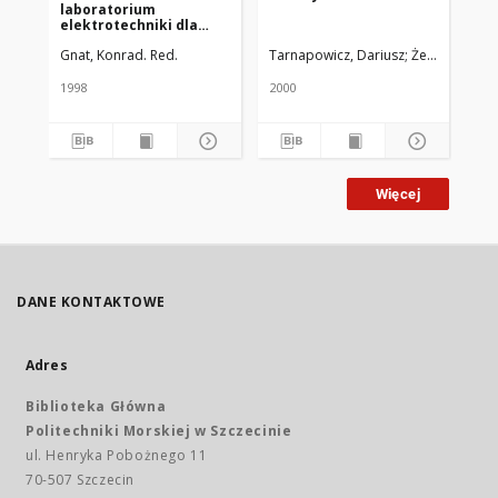
laboratorium
elektrotechniki dla
studentów Wydziału
Gnat, Konrad. Red.
Tarnapowicz, Dariusz
Żełudziewicz,
Gna
Nawigacyjnego : praca
zbiorowa
1998
2000
198
Więcej
DANE KONTAKTOWE
Adres
Biblioteka Główna
Politechniki Morskiej w Szczecinie
ul. Henryka Pobożnego 11
70-507 Szczecin