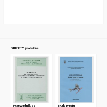
OBIEKTY
podobne
Przewodnik do
Brak tytułu
Ma