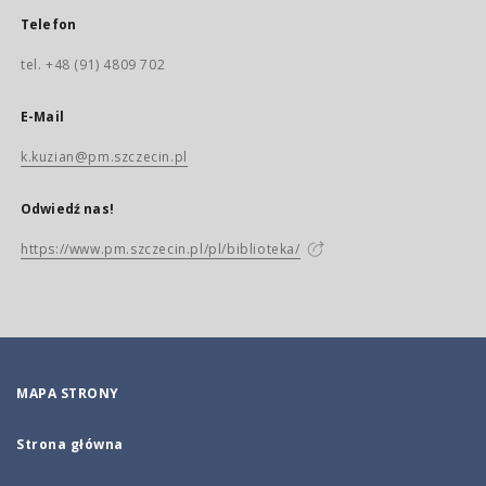
Telefon
tel. +48 (91) 4809 702
E-Mail
k.kuzian@pm.szczecin.pl
Odwiedź nas!
https://www.pm.szczecin.pl/pl/biblioteka/
MAPA STRONY
Strona główna