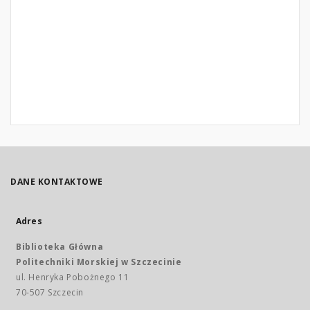
DANE KONTAKTOWE
Adres
Biblioteka Główna
Politechniki Morskiej w Szczecinie
ul. Henryka Pobożnego 11
70-507 Szczecin