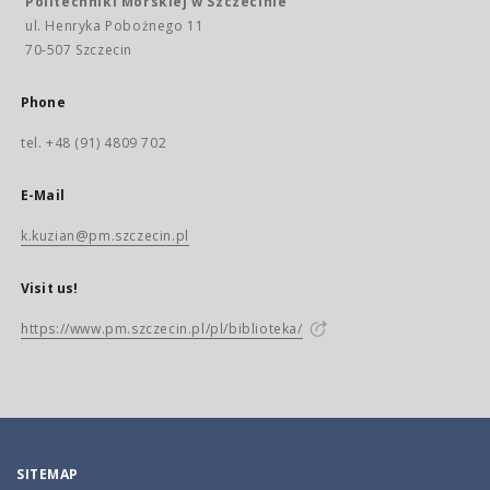
Politechniki Morskiej w Szczecinie
ul. Henryka Pobożnego 11
70-507 Szczecin
Phone
tel. +48 (91) 4809 702
E-Mail
k.kuzian@pm.szczecin.pl
Visit us!
https://www.pm.szczecin.pl/pl/biblioteka/
SITEMAP