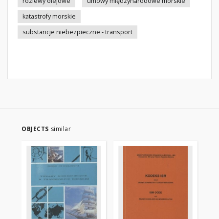
rozlewy olejowe
umowy międzynarodowe morskie
katastrofy morskie
substancje niebezpieczne - transport
OBJECTS
similar