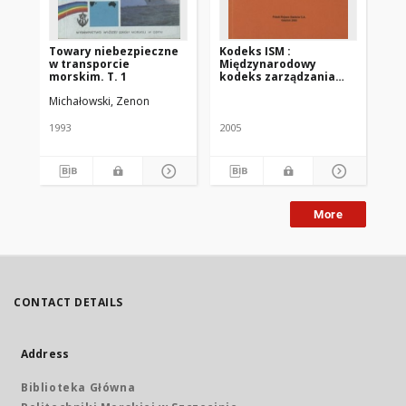
Towary niebezpieczne
Kodeks ISM :
Mi
w transporcie
Międzynarodowy
ko
morskim. T. 1
kodeks zarządzania
be
bezpieczną
na
Michałowski, Zenon
eksploatacją statków i
tek
zapobieganiem
jed
zanieczyszczaniu oraz
Mi
1993
2005
200
znowelizowane
ko
wytyczne do wdrażania
be
przez administracje
na
kodeksu ISM
Pr
pr
za
More
ce
CONTACT DETAILS
Address
Biblioteka Główna