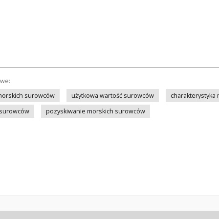
owe:
orskich surowców
użytkowa wartość surowców
charakterystyka
 surowców
pozyskiwanie morskich surowców