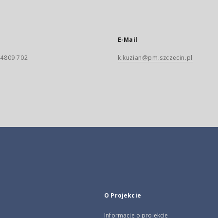
E-Mail
) 4809 702
k.kuzian@pm.szczecin.pl
O Projekcie
Informacje o projekcie