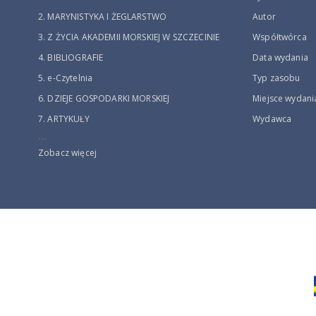
2. MARYNISTYKA I ŻEGLARSTWO
Autor
3. Z ŻYCIA AKADEMII MORSKIEJ W SZCZECINIE
Współtwórca
4. BIBLIOGRAFIE
Data wydania
5. e-Czytelnia
Typ zasobu
6. DZIEJE GOSPODARKI MORSKIEJ
Miejsce wydani
7. ARTYKUŁY
Wydawca
...
Zobacz więcej