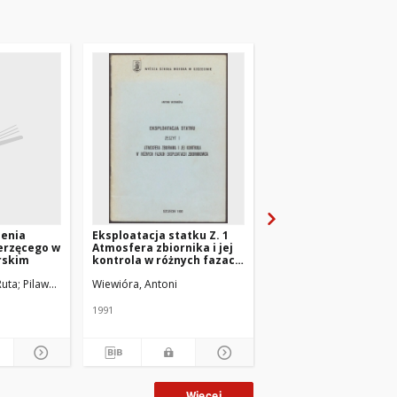
enia
Eksploatacja statku Z. 1
Eksploatacja statku Z
ierzęcego w
Atmosfera zbiornika i jej
Elektryczność statycz
rskim
kontrola w różnych fazach
przypuszczalna przy
eksploatacji zbiornikowca
wybuchów na statkac
Ruta
Pilawski, Tadeusz
Wiewióra, Antoni
Wiewióra, Antoni
zbiornikowcach typu
1991
1991
Więcej