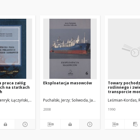
 praca załóg
Eksploatacja masowców
Towary pochodz
ch na statkach
roślinnego i zw
h
transporcie mo
Henryk
Łączyński,Bogumił
Puchalski, Jerzy
Soliwoda, Jarosław
Leśmian-Kordas, 
2008
1990