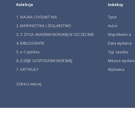
Kolekcje
Indeksy
1. NAUKA I DYDAKTYKA
Tytuł
2. MARYNISTYKA I ŻEGLARSTWO
Autor
3. Z ŻYCIA AKADEMII MORSKIEJ W SZCZECINIE
Współtwórca
4. BIBLIOGRAFIE
Data wydania
5. e-Czytelnia
Typ zasobu
6. DZIEJE GOSPODARKI MORSKIEJ
Miejsce wydani
7. ARTYKUŁY
Wydawca
...
Zobacz więcej