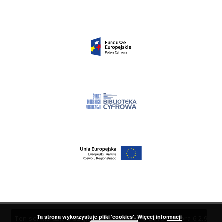
Ta strona wykorzystuje pliki 'cookies'.
Więcej informacji
Ten serwis działa dzięki oprogramowaniu
DInGO dLibra 6.2.9