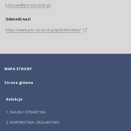
k.kuzian@pm.szczecin.pl
Odwiedź nas!
https://www.pm.szczecin.pl/pl/biblioteka/
MAPA STRONY
Strona główna
Kolekcje
1. NAUKA I DYDAKTYKA
2. MARYNISTYKA I ŻEGLARSTWO