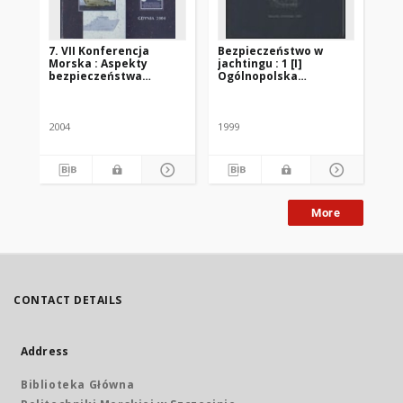
7. VII Konferencja
Bezpieczeństwo w
8.
Morska : Aspekty
jachtingu : 1 [I]
Ko
bezpieczeństwa
Ogólnopolska
Te
nawodnego,
konferencja
Be
Pio
podwodnego oraz
szkoleniowa, Szczecin
Mo
lotów nad morzem : VII
14 kwietnia 2004
Na
Konferencja Morska
Śr
2004
1999
200
pod patronatem
II
Dowódcy Marynarki
wojennej RP admirała
floty Romana
Krzyżelewskiego,
Gdynia 2004
More
CONTACT DETAILS
Address
Biblioteka Główna