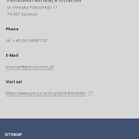
Politechniki Morskiej w Szczecinie
ul. Henryka Pobożnego 11
70-507 Szczecin
Phone
tel. +48 (91) 4809 702
E-Mail
k.kuzian@pm.szczecin.pl
Visit us!
https://www.pm.szczecin.pl/pl/biblioteka/
SITEMAP