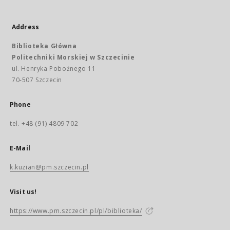
Address
Biblioteka Główna
Politechniki Morskiej w Szczecinie
ul. Henryka Pobożnego 11
70-507 Szczecin
Phone
tel. +48 (91) 4809 702
E-Mail
k.kuzian@pm.szczecin.pl
Visit us!
https://www.pm.szczecin.pl/pl/biblioteka/