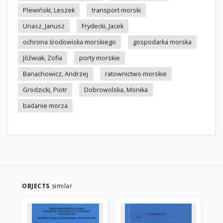
Plewiński, Leszek
transport morski
Uriasz, Janusz
Frydecki, Jacek
ochrona środowiska morskiego
gospodarka morska
Jóźwiak, Zofia
porty morskie
Banachowicz, Andrzej
ratownictwo morskie
Grodzicki, Piotr
Dobrowolska, Monika
badanie morza
OBJECTS
similar