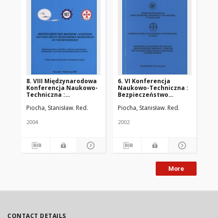
8. VIII Międzynarodowa
6. VI Konferencja
5.
Konferencja Naukowo-
Naukowo-Techniczna :
Be
Techniczna :
Bezpieczeństwo
Mo
Bezpieczeństwo
Morskie i Ochrona
Na
Piocha, Stanisław. Red.
Piocha, Stanisław. Red.
Morskie i Ochrona
Naturalnego
Śr
Naturalnego
Środowiska Morskiego :
Ko
Środowiska Morskiego :
I Forum Morskie
20
2004
2002
200
III Forum Morskie
More
CONTACT DETAILS