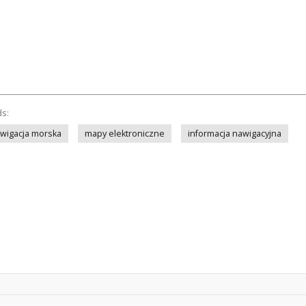
ds:
wigacja morska
mapy elektroniczne
informacja nawigacyjna