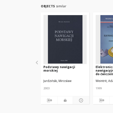
OBJECTS
similar
Podstawy nawigacji
Elektroni
morskiej
nawigacyjn
do ćwiczeń
Jurdziński, Mirosław
Weintrit, A
2003
1999