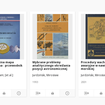
czna mapa
Wybrane problemy
Procedury wach
a : przewodnik
analitycznego określania
awaryjne w nawi
pozycji astronomicznej
morskiej
dam
[et al.]
Jurdziński, Mirosław
Jurdziński, Mirosł
1993
2001