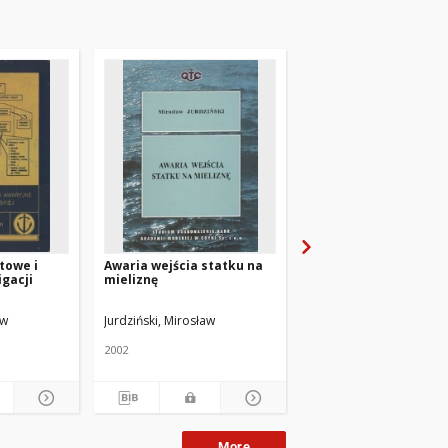
towe i
Awaria wejścia statku na
Planowanie nawigacj
gacji
mieliznę
żegludze przybrzeżne
aw
Jurdziński, Mirosław
Jurdziński, Mirosław
2002
1998
More