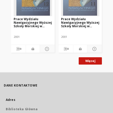
Prace Wydziału
Prace Wydziału
Pr
Nawigacyjnego Wyższej
Nawigacyjnego Wyższej
Na
Szkoły Morskiej w
Szkoły Morskiej w
Sz
Gdyni, z. 12
Gdyni, z. 11
Gdy
2001
2001
199
Więcej
DANE KONTAKTOWE
Adres
Biblioteka Główna