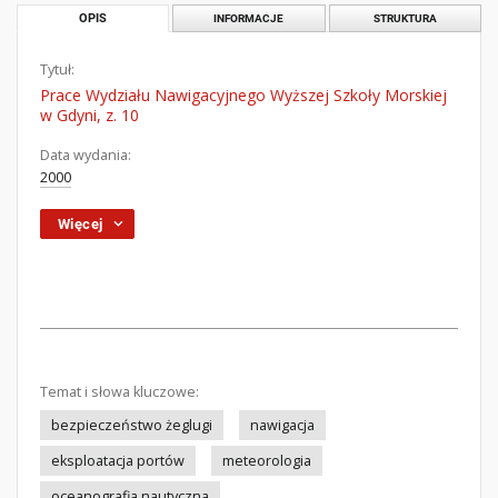
OPIS
INFORMACJE
STRUKTURA
Tytuł:
Prace Wydziału Nawigacyjnego Wyższej Szkoły Morskiej
w Gdyni, z. 10
Data wydania:
2000
Więcej
Temat i słowa kluczowe:
bezpieczeństwo żeglugi
nawigacja
eksploatacja portów
meteorologia
oceanografia nautyczna