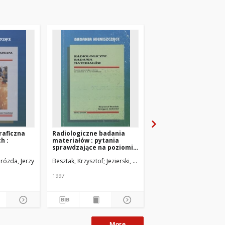
raficzna
Radiologiczne badania
Badania penetracyjne
h :
materiałów : pytania
repetytorium
sprawdzające na poziomie
1, 2 i 3 kwalifikacji
rózda, Jerzy
Besztak, Krzysztof
Jezierski, Grzegorz
Borowiecka-Wilczyńska, 
1997
2007
More