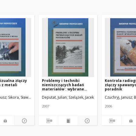
izualna złączy
Problemy i techniki
Kontrola radiog
 z metali
nieniszczących badań
złączy spawanyc
materiałów : wybrane
poradnik
wykłady
nusz
Sikora, Sławomir
Deputat, Julian
Szelążek, Jacek
Mackiewicz, Sławomir
Czuchryj, Janusz
B
2007
2006