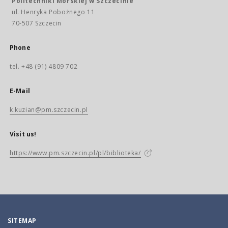
Politechniki Morskiej w Szczecinie
ul. Henryka Pobożnego 11
70-507 Szczecin
Phone
tel. +48 (91) 4809 702
E-Mail
k.kuzian@pm.szczecin.pl
Visit us!
https://www.pm.szczecin.pl/pl/biblioteka/
SITEMAP