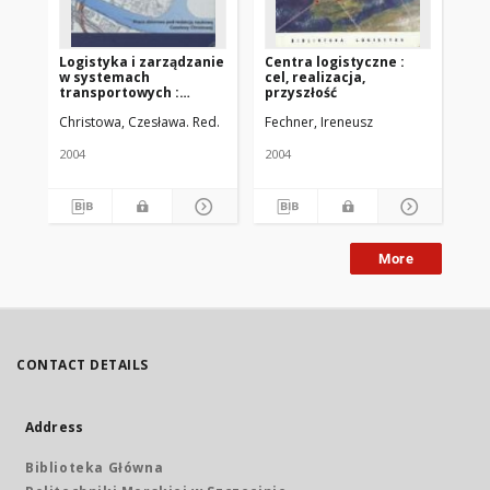
Logistyka i zarządzanie
Centra logistyczne :
Za
w systemach
cel, realizacja,
lo
transportowych :
przyszłość
Modelowanie,
Christowa, Czesława. Red.
Fechner, Ireneusz
Coy
finansowanie i
funkcjonowanie
centrów logistycznych
2004
2004
201
More
CONTACT DETAILS
Address
Biblioteka Główna