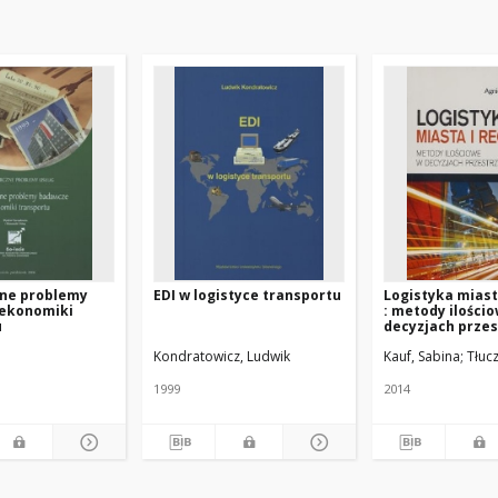
ne problemy
EDI w logistyce transportu
Logistyka miast
ekonomiki
: metody ilości
u
decyzjach prze
Kondratowicz, Ludwik
Kauf, Sabina
Tłuc
1999
2014