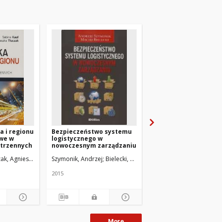
a i regionu
Bezpieczeństwo systemu
Kompendium wiedzy 
owe w
logistycznego w
logistyce
strzennych
nowoczesnym zarządzaniu
zak, Agnieszka
Szymonik, Andrzej
Bielecki, Maciej
Gołembska, Elżbieta. Re
2015
2008
More