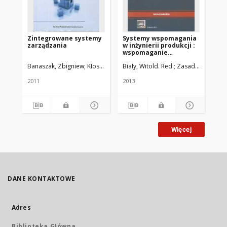
Zintegrowane systemy
Systemy wspomagania
Zar
zarządzania
w inżynierii produkcji :
pr
wspomaganie
za
zarządzania systemami
Banaszak, Zbigniew
Kłos, Sławomir
Biały, Witold. Red.
Mleczko, Janusz
Zasadzień, Michał
Kur
produkcyjnymi
2011
2013
201
Więcej
DANE KONTAKTOWE
Adres
Biblioteka Główna