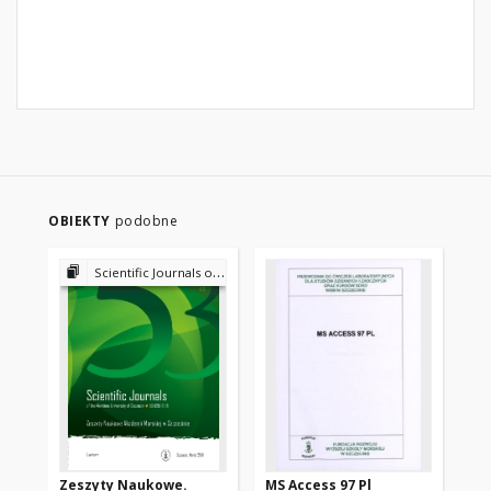
OBIEKTY
podobne
Scientific Journals of the Maritime University of Szczecin
Zeszyty Naukowe.
MS Access 97 Pl
Ze