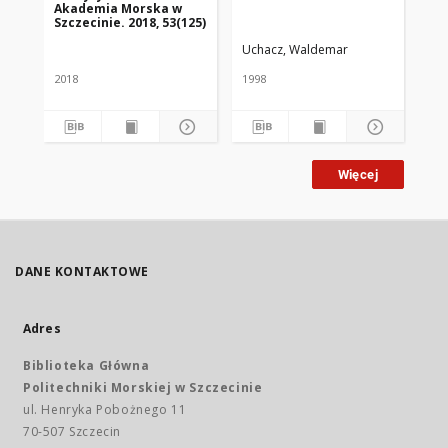
Akademia Morska w
Ak
Szczecinie. 2018, 53(125)
Szc
Uchacz, Waldemar
2018
1998
201
Więcej
DANE KONTAKTOWE
Adres
Biblioteka Główna
Politechniki Morskiej w Szczecinie
ul. Henryka Pobożnego 11
70-507 Szczecin