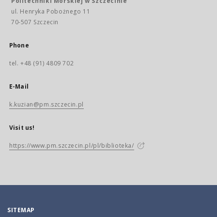
Politechniki Morskiej w Szczecinie
ul. Henryka Pobożnego 11
70-507 Szczecin
Phone
tel. +48 (91) 4809 702
E-Mail
k.kuzian@pm.szczecin.pl
Visit us!
https://www.pm.szczecin.pl/pl/biblioteka/
SITEMAP