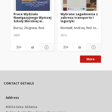
Prace Wydziału
Wybrane zagadnienia z
Ze
Nawigacyjnego Wyższej
zakresu transportu i
Ak
Szkoły Morskiej w
logistyki
Szc
Gdyni, z. 23
11(
Burciu, Zbigniew. Red.
Montwiłł, Andrzej. Red. tomu
2009
2013
200
More
CONTACT DETAILS
Address
Biblioteka Główna