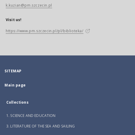
k.kuzian@pm.szczecin.pl
Visit us!
https://www.pm.szczecin.pl/pl/biblioteka/
SITEMAP
Main page
Collections
1. SCIENCE AND EDUCATION
3. LITERATURE OF THE SEA AND SAILING