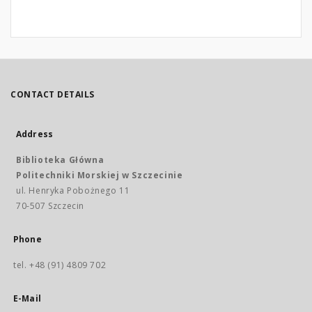
CONTACT DETAILS
Address
Biblioteka Główna
Politechniki Morskiej w Szczecinie
ul. Henryka Pobożnego 11
70-507 Szczecin
Phone
tel. +48 (91) 4809 702
E-Mail