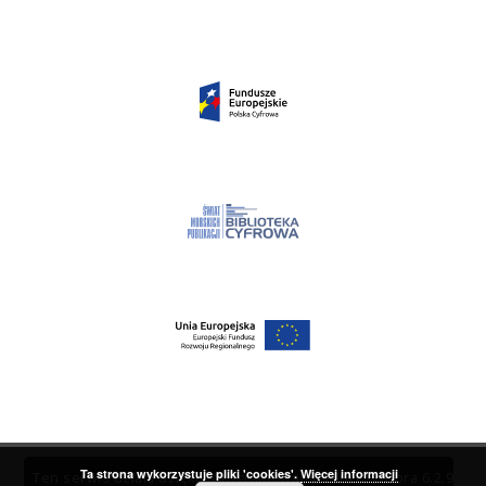
Ta strona wykorzystuje pliki 'cookies'.
Więcej informacji
Ten serwis działa dzięki oprogramowaniu
DInGO dLibra 6.2.9