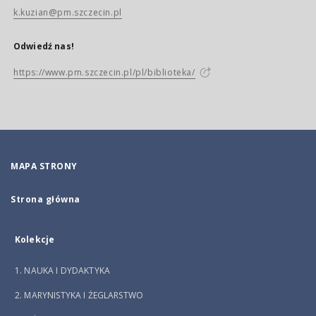
k.kuzian@pm.szczecin.pl
Odwiedź nas!
https://www.pm.szczecin.pl/pl/biblioteka/
MAPA STRONY
Strona główna
Kolekcje
1. NAUKA I DYDAKTYKA
2. MARYNISTYKA I ŻEGLARSTWO