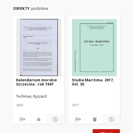
OBIEKTY
podobne
Kalendarium morskie
Studia Maritima. 2017,
In
Szczecina : rok 1947
Vol. 30
mi
uw
19
Techman, Ryszard
Te
2002
2017
199