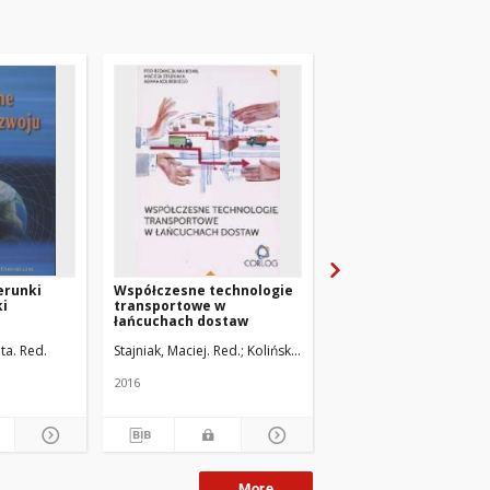
erunki
Współczesne technologie
Rozwój infrastruktur
ki
transportowe w
transportu
łańcuchach dostaw
ta. Red.
Stajniak, Maciej. Red.
Koliński, Adam. Red.
Wojewódzka-Król, Kryst
2016
2002
More