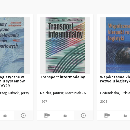
ogistyczne w
Transport intermodalny
Współczesne ki
niu systemów
rozwoju logisty
owych
rzej
Kubicki, Jerzy
Neider, Janusz
Marciniak - Neider, Danuta
Gołembska, Elżbie
1997
2006