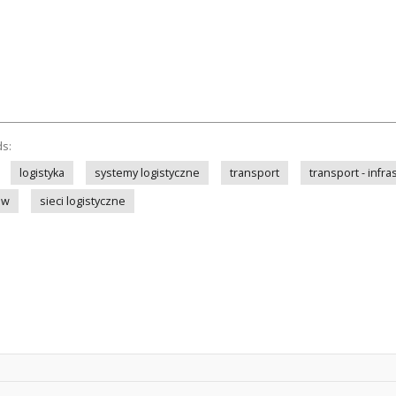
ds:
logistyka
systemy logistyczne
transport
transport - infra
ów
sieci logistyczne