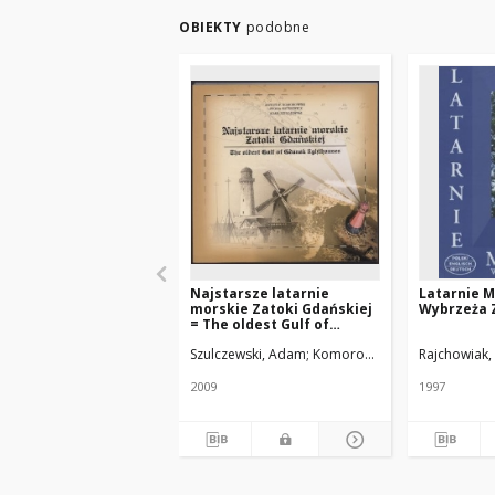
OBIEKTY
podobne
Najstarsze latarnie
Latarnie M
morskie Zatoki Gdańskiej
Wybrzeża 
= The oldest Gulf of
Gdansk lighthouses
Szulczewski, Adam
Komorowski, Antoni
Rajchowiak,
Pietkiew
2009
1997