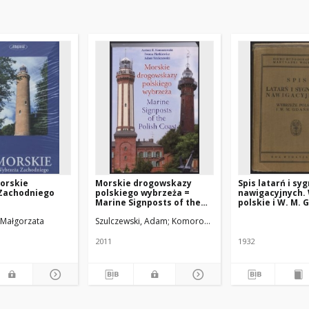
orskie
Morskie drogowskazy
Spis latarń i sy
Zachodniego
polskiego wybrzeża =
nawigacyjnych.
Marine Signposts of the
polskie i W. M.
Polish Coast
 Małgorzata
icz, Iwona
Szulczewski, Adam
Komorowski, Antoni
Pietkiewicz, I
2011
1932