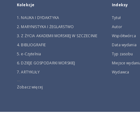
Kolekcje
Indeksy
1. NAUKA I DYDAKTYKA
Tytuł
2. MARYNISTYKA I ŻEGLARSTWO
Autor
3. Z ŻYCIA AKADEMII MORSKIEJ W SZCZECINIE
Współtwórca
4. BIBLIOGRAFIE
Data wydania
5. e-Czytelnia
Typ zasobu
6. DZIEJE GOSPODARKI MORSKIEJ
Miejsce wydani
7. ARTYKUŁY
Wydawca
...
Zobacz więcej