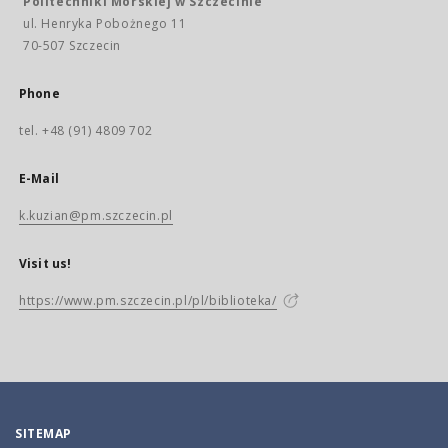
Politechniki Morskiej w Szczecinie
ul. Henryka Pobożnego 11
70-507 Szczecin
Phone
tel. +48 (91) 4809 702
E-Mail
k.kuzian@pm.szczecin.pl
Visit us!
https://www.pm.szczecin.pl/pl/biblioteka/
SITEMAP