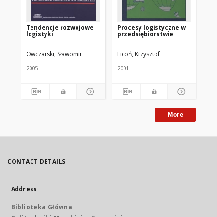
Tendencje rozwojowe
Procesy logistyczne w
Lo
logistyki
przedsiębiorstwie
za
pr
Owczarski, Sławomir
Ficoń, Krzysztof
Wit
2005
2001
200
More
CONTACT DETAILS
Address
Biblioteka Główna