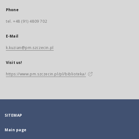
Phone
tel. +48 (91) 4809 702
E-Mail
k.kuzian@pm.szczecin.pl
Visit us!
https://www.pm.szczecin.pl/pl/biblioteka/
SITEMAP
Main page