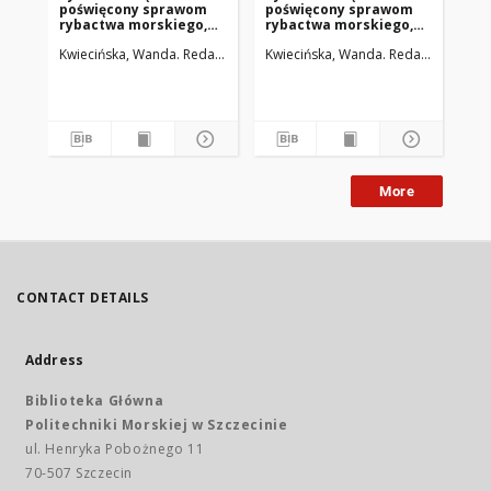
poświęcony sprawom
poświęcony sprawom
po
rybactwa morskiego,
rybactwa morskiego,
ry
potrzebom przemysłu i
potrzebom przemysłu i
po
Kwiecińska, Wanda. Redaktor
Kwiecińska, Wanda. Redaktor
Kwi
handlu rybnego oraz
handlu rybnego oraz
ha
propagandzie spożycia
propagandzie spożycia
pr
ryb. 1932, R. 4, nr 3
ryb. 1932, R. 4, nr 1-2
ryb
More
CONTACT DETAILS
Address
Biblioteka Główna
Politechniki Morskiej w Szczecinie
ul. Henryka Pobożnego 11
70-507 Szczecin