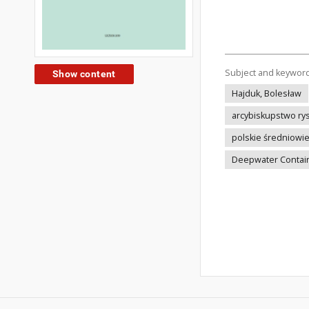
Subject and keywor
Show content
Hajduk, Bolesław
arcybiskupstwo ry
polskie średniowi
Deepwater Contai