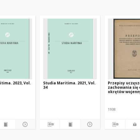
tima. 2023, Vol.
Studia Maritima. 2021, Vol.
Przepisy uczęsz
34
zachowania się
okrętów wojenn
portach i na wo
Rzeczypospolite
oraz państw bał
1938