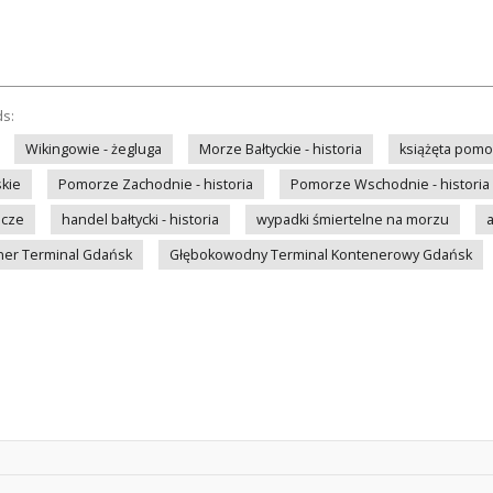
ds:
Wikingowie - żegluga
Morze Bałtyckie - historia
książęta pomo
skie
Pomorze Zachodnie - historia
Pomorze Wschodnie - historia
ecze
handel bałtycki - historia
wypadki śmiertelne na morzu
ner Terminal Gdańsk
Głębokowodny Terminal Kontenerowy Gdańsk