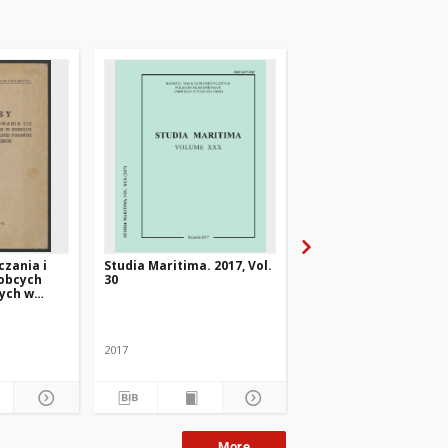
czania i
Studia Maritima. 2017, Vol.
50 [pięćdziesiąt] lat
 obcych
30
polskiej gospodarki
ych w
morskiej na Pomorzu
dach
Zachodnim
Dunin-Kwinta, Izabela. R
j Polskiej
tyckich
2017
1995
More