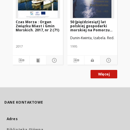
Czas Morza : Organ
50 [pięćdziesiąt] lat
Cz
Związku Miast i Gmin
polskiej gospodarki
Zw
Morskich. 2017, nr 2 (71)
morskiej na Pomorzu
Mor
Zachodnim
Dunin-Kwinta, Izabela. Red.
Stanielew
2017
1995
201
Więcej
DANE KONTAKTOWE
Adres
Biblioteka Główna