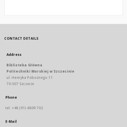
CONTACT DETAILS
Address
Biblioteka Główna
Politechniki Morskiej w Szczecinie
ul. Henryka Pobożnego 11
70-507 Szczecin
Phone
tel. +48 (91) 4809 702
E-Mail