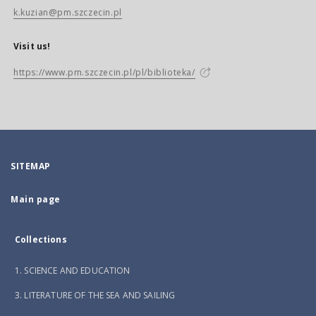
k.kuzian@pm.szczecin.pl
Visit us!
https://www.pm.szczecin.pl/pl/biblioteka/
SITEMAP
Main page
Collections
1. SCIENCE AND EDUCATION
3. LITERATURE OF THE SEA AND SAILING