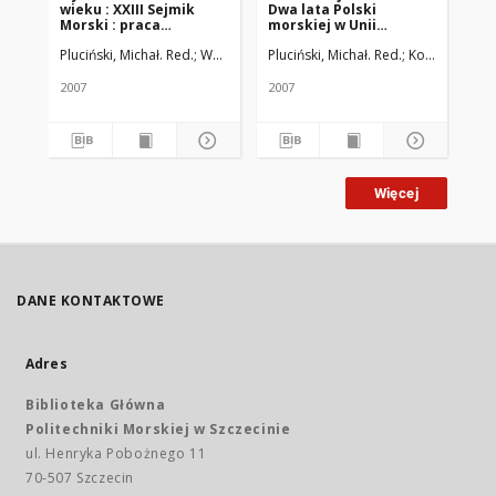
wieku : XXIII Sejmik
Dwa lata Polski
Mi
Morski : praca
morskiej w Unii
uw
zbiorowa
Europejskiej,
ro
Pluciński, Michał. Red.
Waldziński, Dariusz. Red.
Pluciński, Michał. Red.
Kotowska, Iza
Świnoujście - Ystadt
mo
2006
Pol
Łu
2007
2007
199
r.
Więcej
DANE KONTAKTOWE
Adres
Biblioteka Główna
Politechniki Morskiej w Szczecinie
ul. Henryka Pobożnego 11
70-507 Szczecin