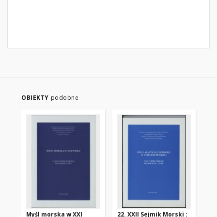
OBIEKTY
podobne
Myśl morska w XXI
22. XXII Sejmik Morski :
12.