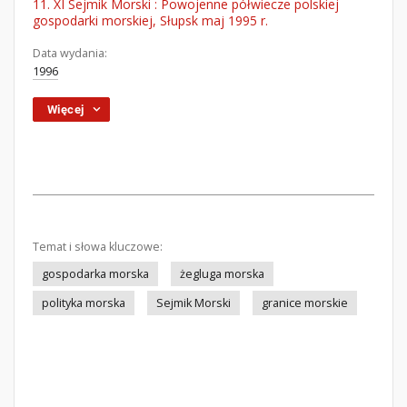
11. XI Sejmik Morski : Powojenne półwiecze polskiej
gospodarki morskiej, Słupsk maj 1995 r.
Data wydania:
1996
Więcej
Temat i słowa kluczowe:
gospodarka morska
żegluga morska
polityka morska
Sejmik Morski
granice morskie