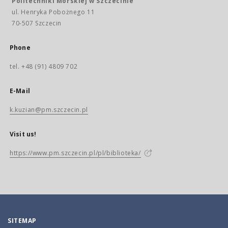
Politechniki Morskiej w Szczecinie
ul. Henryka Pobożnego 11
70-507 Szczecin
Phone
tel. +48 (91) 4809 702
E-Mail
k.kuzian@pm.szczecin.pl
Visit us!
https://www.pm.szczecin.pl/pl/biblioteka/
SITEMAP