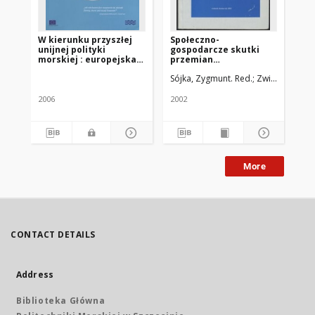
W kierunku przyszłej
Społeczno-
Mo
unijnej polityki
gospodarcze skutki
Po
morskiej : europejska
przemian
wizja oceanów i mórz
własnościowych i
Sójka, Zygmunt. Red.
Związek Miast 
Pie
organizacyjnych w
gospodarce morskiej.
Sytuacja ludzi morza :
2006
2002
201
(XVIII Sejmik Morski),
Gdańsk - Jastarnia, 2002
More
CONTACT DETAILS
Address
Biblioteka Główna