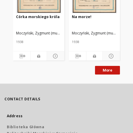
Córka morskiego króla
Na morze!
Pr
Moczyński, Zygmunt (muzyka)
Makuszyński, Kornel (słowa)
Moczyński, Zygmunt (muzyka)
Rynczak Jó
Makus
Wił
1938
1938
193
More
CONTACT DETAILS
Address
Biblioteka Główna