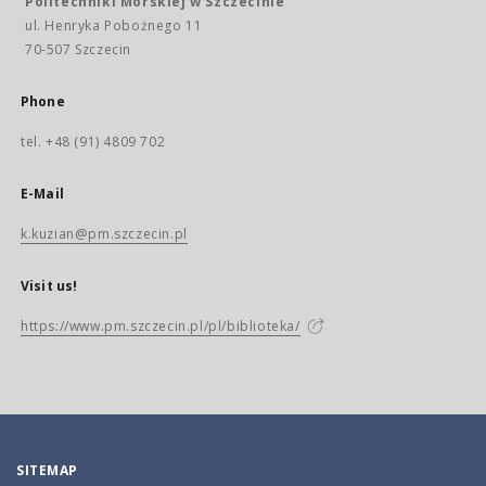
Politechniki Morskiej w Szczecinie
ul. Henryka Pobożnego 11
70-507 Szczecin
Phone
tel. +48 (91) 4809 702
E-Mail
k.kuzian@pm.szczecin.pl
Visit us!
https://www.pm.szczecin.pl/pl/biblioteka/
SITEMAP