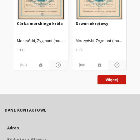
Córka morskiego króla
Dzwon okrętowy
Pi
Moczyński, Zygmunt (muzyka)
Makuszyński, Kornel (słowa)
Moczyński, Zygmunt (muzyka)
Rynczak Jó
Stępo
Moc
1938
1938
193
Więcej
DANE KONTAKTOWE
Adres
Biblioteka Główna