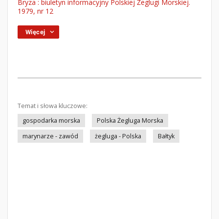
Bryza : biuletyn informacyjny Polskiej Żeglugi Morskiej.
1979, nr 12
Więcej
Temat i słowa kluczowe:
gospodarka morska
Polska Żegluga Morska
marynarze - zawód
żegluga - Polska
Bałtyk