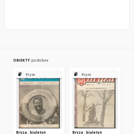
OBIEKTY
podobne
Bryza
Bryza
Bryza : biuletyn
Bryza : biuletyn
Bry