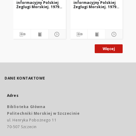
informacyjny Polskiej
informacyjny Polskiej
in
Żeglugi Morskiej. 1979,
Żeglugi Morskiej. 1979,
Żeg
nr 1
nr 2
nr 
Więcej
DANE KONTAKTOWE
Adres
Biblioteka Główna
Politechniki Morskiej w Szczecinie
ul. Henryka Pobożnego 11
70-507 Szczecin