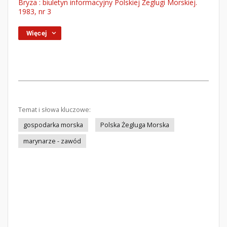
Bryza : biuletyn informacyjny Polskiej Żeglugi Morskiej.
1983, nr 3
Więcej
Temat i słowa kluczowe:
gospodarka morska
Polska Żegluga Morska
marynarze - zawód