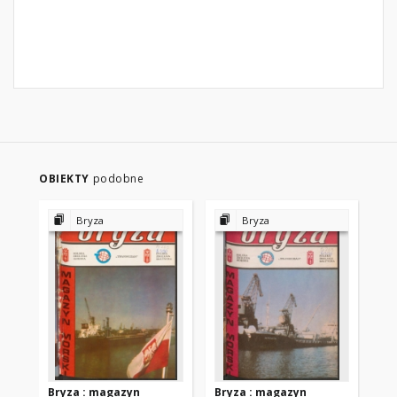
OBIEKTY
podobne
Bryza
Bryza
Bryza : magazyn
Bryza : magazyn
Br