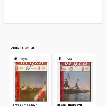
OBJECTS
similar
Bryza
Bryza
Bryza : magazyn
Bryza : magazyn
Br