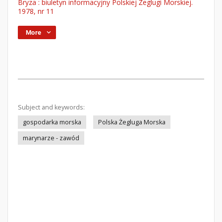
Bryza : biuletyn informacyjny Polskiej Żeglugi Morskiej.
1978, nr 11
More
Subject and keywords:
gospodarka morska
Polska Żegluga Morska
marynarze - zawód