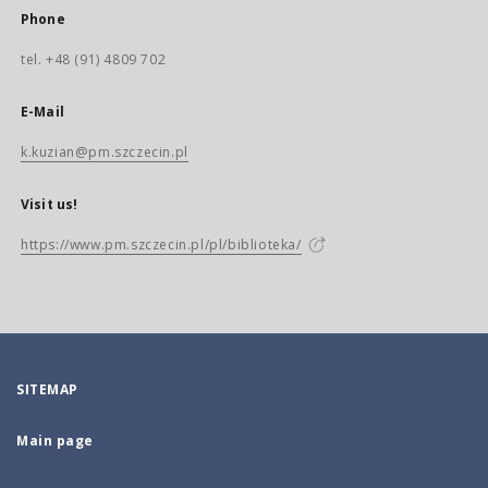
Phone
tel. +48 (91) 4809 702
E-Mail
k.kuzian@pm.szczecin.pl
Visit us!
https://www.pm.szczecin.pl/pl/biblioteka/
SITEMAP
Main page