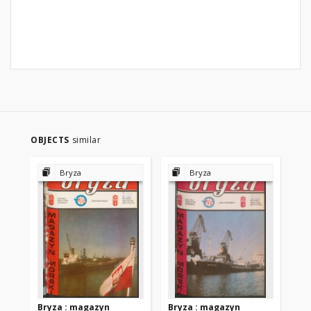
OBJECTS
similar
Bryza
Bryza
Bryza : magazyn
Bryza : magazyn
Br