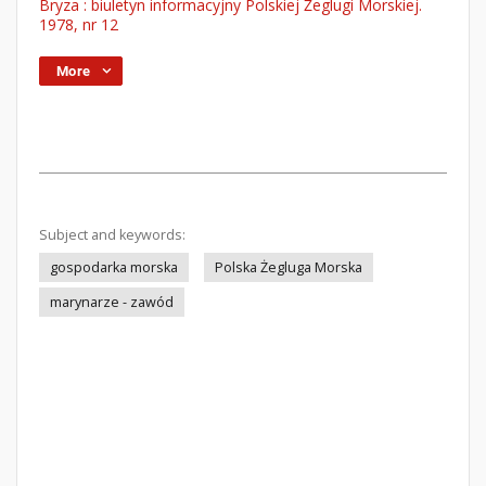
Bryza : biuletyn informacyjny Polskiej Żeglugi Morskiej.
1978, nr 12
More
Subject and keywords:
gospodarka morska
Polska Żegluga Morska
marynarze - zawód