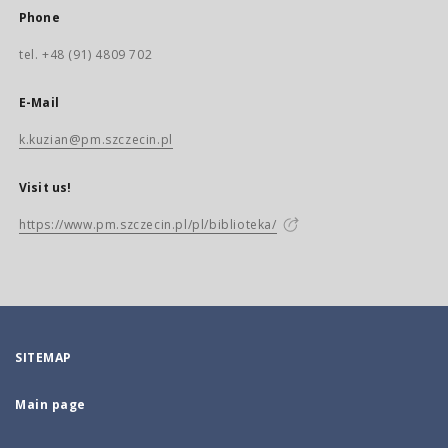
Phone
tel. +48 (91) 4809 702
E-Mail
k.kuzian@pm.szczecin.pl
Visit us!
https://www.pm.szczecin.pl/pl/biblioteka/
SITEMAP
Main page