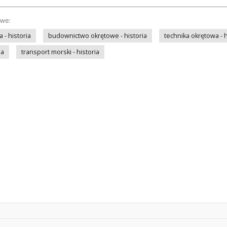
owe:
- historia
budownictwo okrętowe - historia
technika okrętowa - h
ia
transport morski - historia