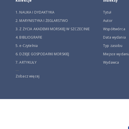
Kolekcje
Indeksy
1. NAUKA I DYDAKTYKA
Tytuł
2. MARYNISTYKA I ŻEGLARSTWO
Autor
3. Z ŻYCIA AKADEMII MORSKIEJ W SZCZECINIE
Współtwórca
4. BIBLIOGRAFIE
Data wydania
5. e-Czytelnia
Typ zasobu
6. DZIEJE GOSPODARKI MORSKIEJ
Miejsce wydani
7. ARTYKUŁY
Wydawca
...
Zobacz więcej