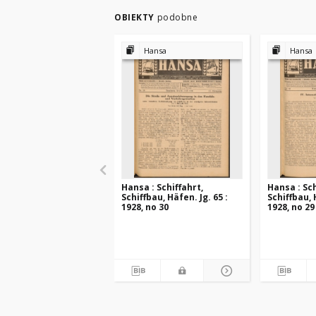
OBIEKTY
podobne
Hansa
Hansa
Hansa : Schiffahrt,
Hansa : Sch
Schiffbau, Häfen. Jg. 65 :
Schiffbau, 
1928, no 30
1928, no 29