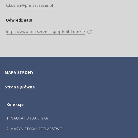
k.kuzian@pm.szczecin.pl
Odwiedź nas!
https://www.pm.szczecin.pl/pl/biblioteka/
MAPA STRONY
Strona główna
Kolekcje
1. NAUKA I DYDAKTYKA
2. MARYNISTYKA I ŻEGLARSTWO