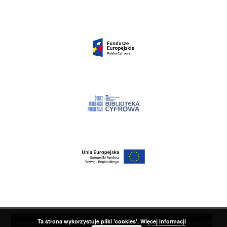
Ta strona wykorzystuje pliki 'cookies'.
Więcej informacji
Ten serwis działa dzięki oprogramowaniu
DInGO dLibra 6.2.9