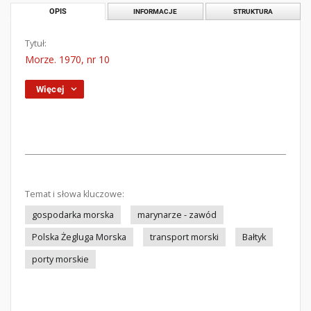
OPIS
INFORMACJE
STRUKTURA
Tytuł:
Morze. 1970, nr 10
Więcej
Temat i słowa kluczowe:
gospodarka morska
marynarze - zawód
Polska Żegluga Morska
transport morski
Bałtyk
porty morskie