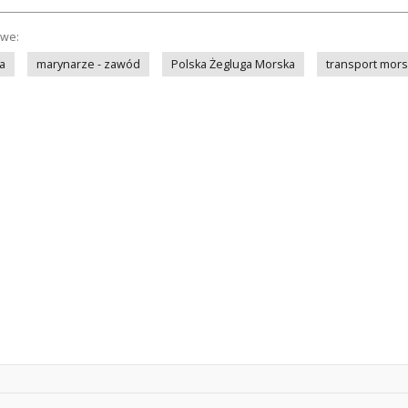
owe:
a
marynarze - zawód
Polska Żegluga Morska
transport mors