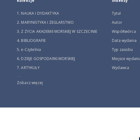
Kolekcje
Indeksy
1. NAUKA I DYDAKTYKA
Tytuł
2. MARYNISTYKA I ŻEGLARSTWO
Autor
3. Z ŻYCIA AKADEMII MORSKIEJ W SZCZECINIE
Współtwórca
4. BIBLIOGRAFIE
Data wydania
5. e-Czytelnia
Typ zasobu
6. DZIEJE GOSPODARKI MORSKIEJ
Miejsce wydani
7. ARTYKUŁY
Wydawca
...
Zobacz więcej