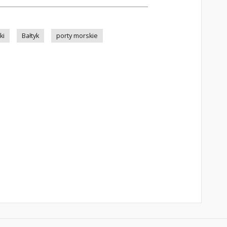
ki
Bałtyk
porty morskie