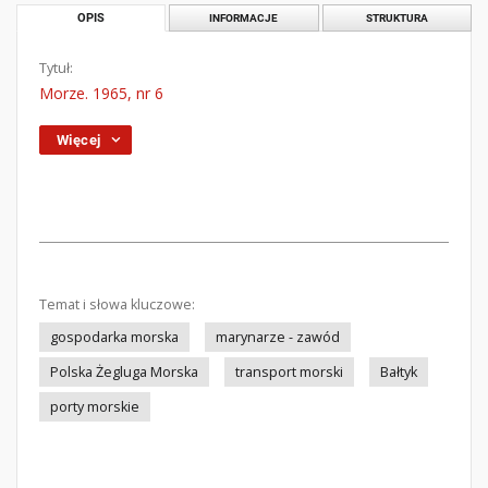
OPIS
INFORMACJE
STRUKTURA
Tytuł:
Morze. 1965, nr 6
Więcej
Temat i słowa kluczowe:
gospodarka morska
marynarze - zawód
Polska Żegluga Morska
transport morski
Bałtyk
porty morskie