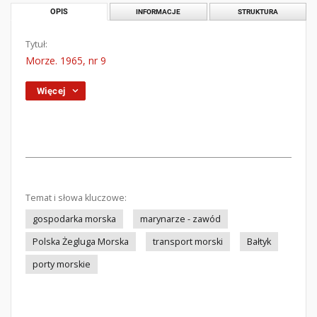
OPIS
INFORMACJE
STRUKTURA
Tytuł:
Morze. 1965, nr 9
Więcej
Temat i słowa kluczowe:
gospodarka morska
marynarze - zawód
Polska Żegluga Morska
transport morski
Bałtyk
porty morskie