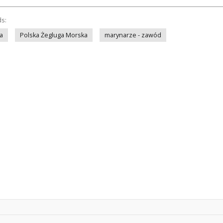
ds:
a
Polska Żegluga Morska
marynarze - zawód