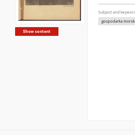
Subject and keywor
gospodarka morsk
Show content