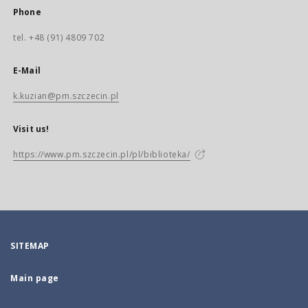
Phone
tel. +48 (91) 4809 702
E-Mail
k.kuzian@pm.szczecin.pl
Visit us!
https://www.pm.szczecin.pl/pl/biblioteka/
SITEMAP
Main page