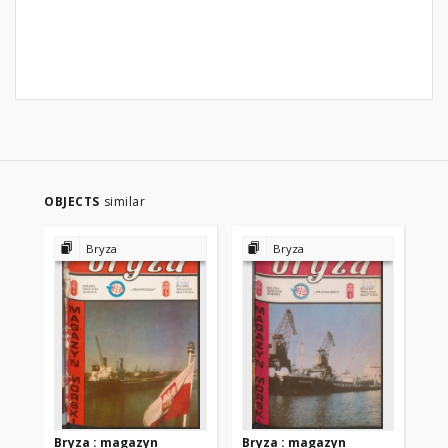
OBJECTS
similar
Bryza
Bryza
Bryza : magazyn
Bryza : magazyn
Br