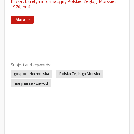
Bryza : biuletyn informacyjny Polskiej Żeglugi Morskiej.
1970, nr 4
More
Subject and keywords:
gospodarka morska
Polska Żegluga Morska
marynarze - zawód