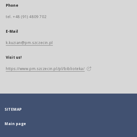
Phone
tel. +48 (91) 4809 702
E-Mail
k.kuzian@pm.szczecin.pl
Visit us!
https://www.pm.szczecin.pl/pl/biblioteka/
SITEMAP
Main page