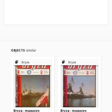
OBJECTS
similar
Bryza
Bryza
Bryza : magazyn
Bryza : magazyn
Br