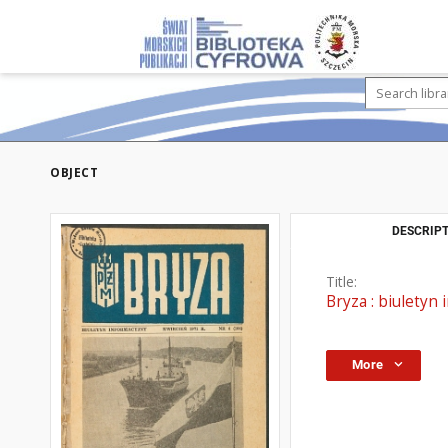
OBJECT
DESCRIPT
Title:
Bryza : biuletyn 
More