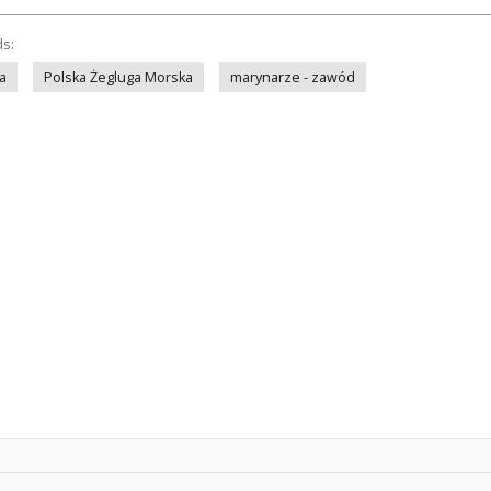
ds:
a
Polska Żegluga Morska
marynarze - zawód