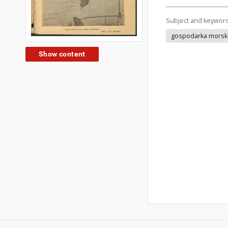
Subject and keywor
gospodarka morsk
Show content