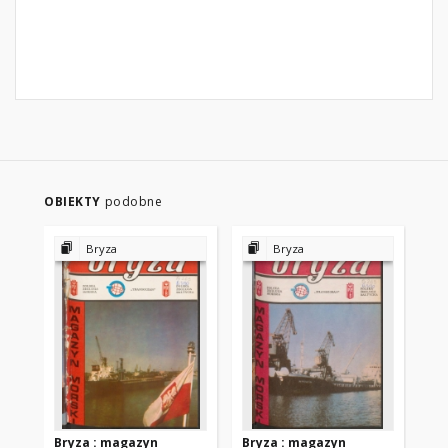
OBIEKTY
podobne
Bryza
Bryza
Bryza : magazyn
Bryza : magazyn
Br