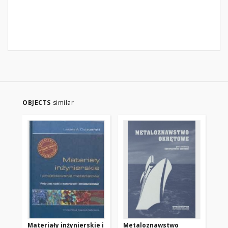
OBJECTS
similar
Materiały inżynierskie i
Metaloznawstwo
Te