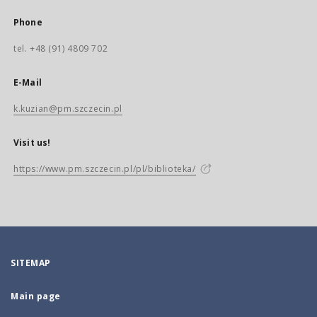
Phone
tel. +48 (91) 4809 702
E-Mail
k.kuzian@pm.szczecin.pl
Visit us!
https://www.pm.szczecin.pl/pl/biblioteka/
SITEMAP
Main page