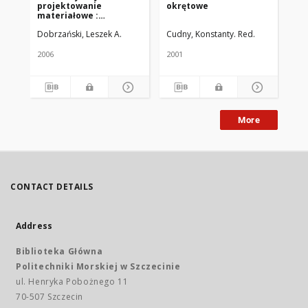
projektowanie
okrętowe
materiałowe :
podstawy nauki o
Dobrzański, Leszek A.
Cudny, Konstanty. Red.
Haj
materiałach i
metaloznawstwo
2006
2001
199
More
CONTACT DETAILS
Address
Biblioteka Główna
Politechniki Morskiej w Szczecinie
ul. Henryka Pobożnego 11
70-507 Szczecin